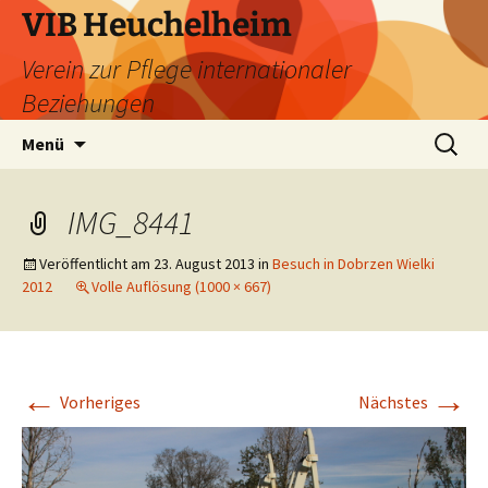
Zum
VIB Heuchelheim
Inhalt
Verein zur Pflege internationaler
springen
Beziehungen
Suchen
Menü
nach:
IMG_8441
Veröffentlicht am
23. August 2013
in
Besuch in Dobrzen Wielki
2012
Volle Auflösung (1000 × 667)
←
→
Vorheriges
Nächstes