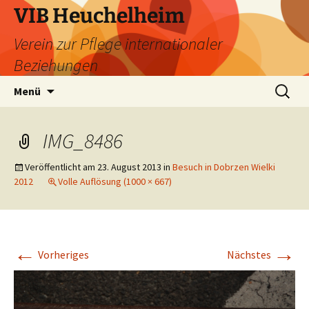
Zum
VIB Heuchelheim
Inhalt
Verein zur Pflege internationaler
springen
Beziehungen
Suchen
Menü
nach:
IMG_8486
Veröffentlicht am
23. August 2013
in
Besuch in Dobrzen Wielki
2012
Volle Auflösung (1000 × 667)
←
→
Vorheriges
Nächstes